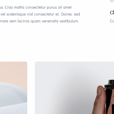
1
s. Cras mattis consectetur purus sit amet
C
l scelerisque nisl consectetur et. Donec sed
rnare sem lacinia quam venenatis vestibulum.
C