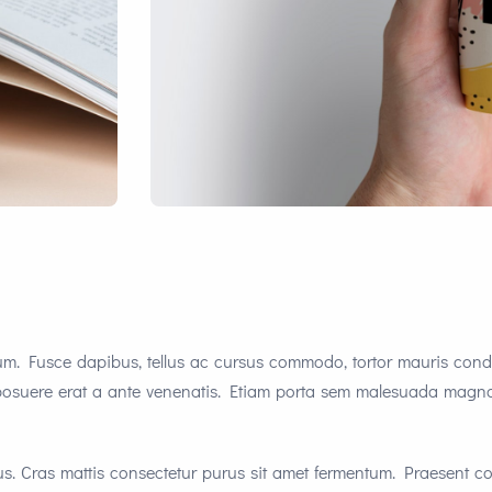
tum. Fusce dapibus, tellus ac cursus commodo, tortor mauris con
 posuere erat a ante venenatis. Etiam porta sem malesuada magna
tus. Cras mattis consectetur purus sit amet fermentum. Praesent