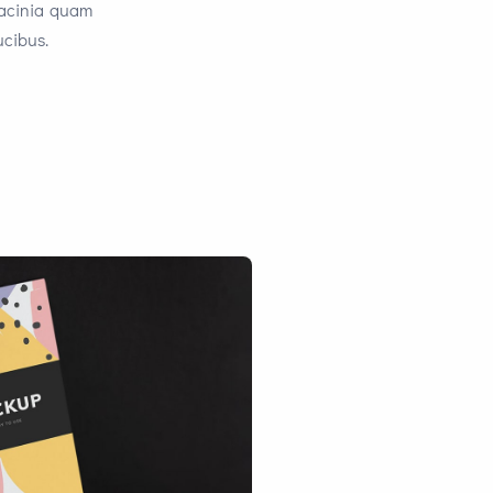
lacinia quam
ucibus.