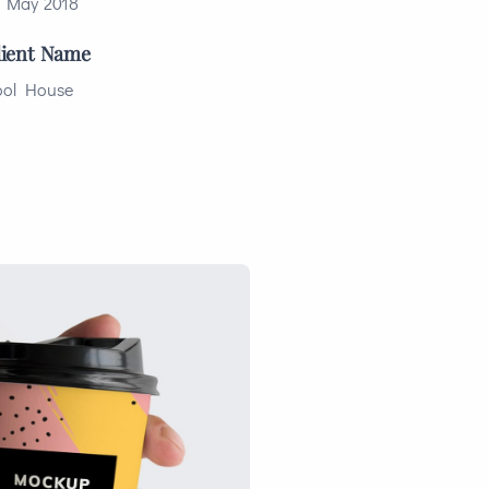
7 May 2018
lient Name
ool House