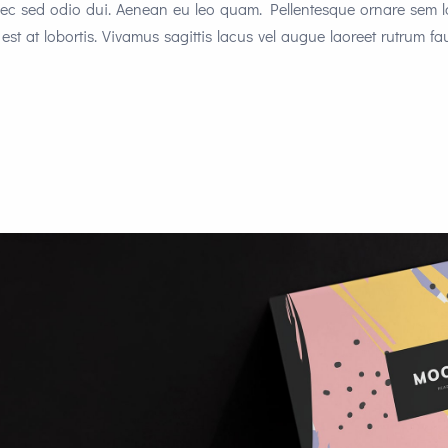
onec sed odio dui. Aenean eu leo quam. Pellentesque ornare sem 
st at lobortis. Vivamus sagittis lacus vel augue laoreet rutrum fa