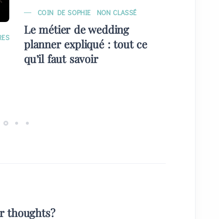
COIN DE SOPHIE
NON CLASSÉ
MARIAG
Le métier de wedding
EVÉNE
RES
planner expliqué : tout ce
Quelque
qu’il faut savoir
plans) 
invités
ur thoughts?