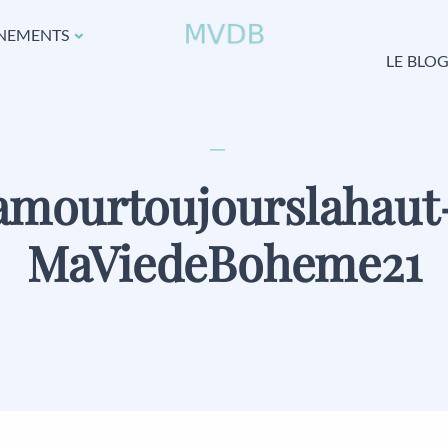
NEMENTS
LE BLO
amourtoujourslahaut
MaViedeBoheme21