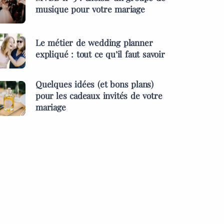
musique pour votre mariage
Le métier de wedding planner
expliqué : tout ce qu’il faut savoir
Quelques idées (et bons plans)
pour les cadeaux invités de votre
mariage
ES &
PRESTATAIRES
MENTS
s idées (et bons
MARIAGES & EVÉNEMENTS
pour les cadeaux
L’inauguration des l
 de votre mariage
d’une start-up à Pari