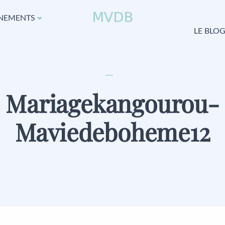
NEMENTS
LE BLO
Mariagekangourou-
Maviedeboheme12