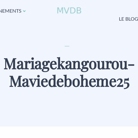
NEMENTS
LE BLO
Mariagekangourou-
Maviedeboheme25