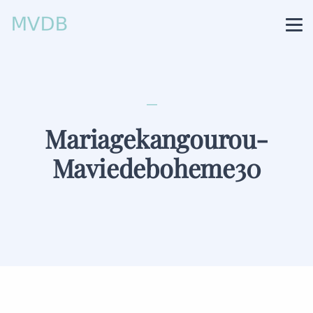
Mariagekangourou-
Maviedeboheme30