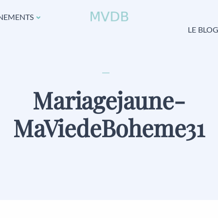
NEMENTS
LE BLO
Mariagejaune-
MaViedeBoheme31