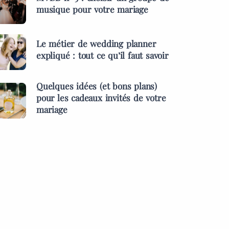
musique pour votre mariage
Le métier de wedding planner
expliqué : tout ce qu’il faut savoir
Quelques idées (et bons plans)
pour les cadeaux invités de votre
mariage
ES &
PRESTATAIRES
MENTS
s idées (et bons
MARIAGES & EVÉNEMENTS
pour les cadeaux
L’inauguration des l
 de votre mariage