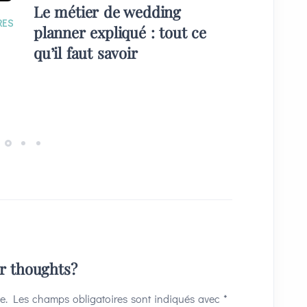
Le métier de wedding
EVÉNE
RES
planner expliqué : tout ce
Quelque
qu’il faut savoir
plans) 
invités
ur thoughts?
e.
Les champs obligatoires sont indiqués avec
*