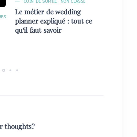
COIN DE SOPHIE
NON CLASSÉ
MARIAG
Le métier de wedding
EVÉNE
RES
planner expliqué : tout ce
Quelque
qu’il faut savoir
plans) 
invités
ur thoughts?