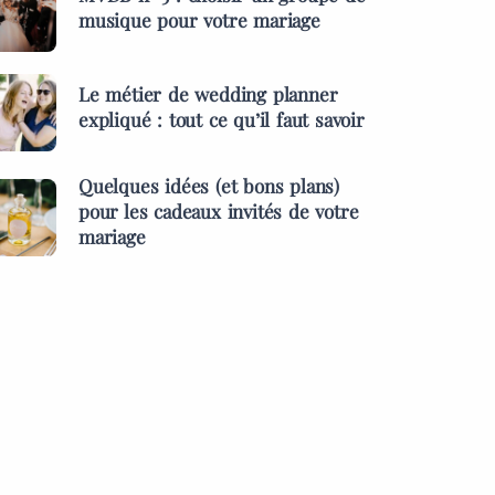
musique pour votre mariage
Le métier de wedding planner
expliqué : tout ce qu’il faut savoir
Quelques idées (et bons plans)
pour les cadeaux invités de votre
mariage
ES &
PRESTATAIRES
MENTS
s idées (et bons
MARIAGES & EVÉNEMENTS
pour les cadeaux
L’inauguration des l
 de votre mariage