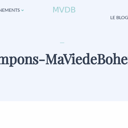
NEMENTS
LE BLO
mpons-MaViedeBoh