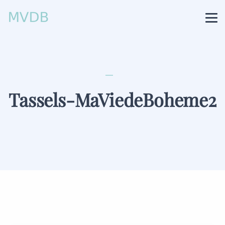
Tassels-MaViedeBoheme2