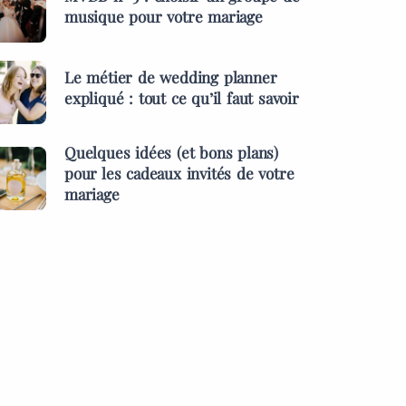
musique pour votre mariage
Le métier de wedding planner
expliqué : tout ce qu’il faut savoir
Quelques idées (et bons plans)
pour les cadeaux invités de votre
mariage
ES &
PRESTATAIRES
MENTS
s idées (et bons
MARIAGES & EVÉNEMENTS
pour les cadeaux
L’inauguration des l
 de votre mariage