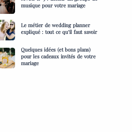
musique pour votre mariage
Le métier de wedding planner
expliqué : tout ce qu’il faut savoir
Quelques idées (et bons plans)
pour les cadeaux invités de votre
mariage
ES &
PRESTATAIRES
MENTS
s idées (et bons
MARIAGES & EVÉNEMENTS
pour les cadeaux
L’inauguration des l
 de votre mariage