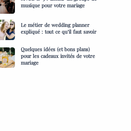
musique pour votre mariage
Le métier de wedding planner
expliqué : tout ce qu’il faut savoir
Quelques idées (et bons plans)
pour les cadeaux invités de votre
mariage
ES &
PRESTATAIRES
MENTS
s idées (et bons
MARIAGES & EVÉNEMENTS
pour les cadeaux
L’inauguration des l