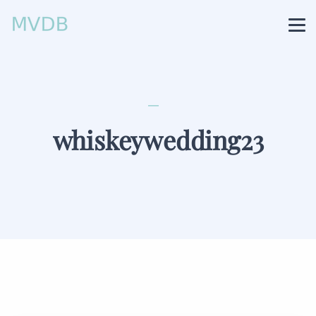
whiskeywedding23