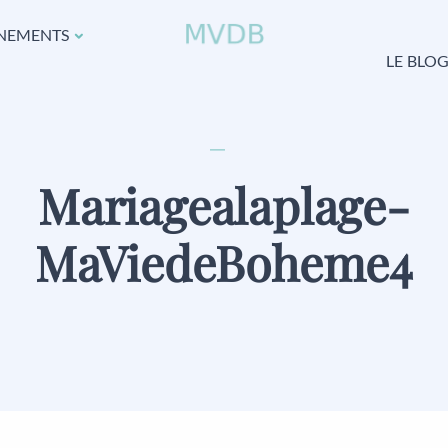
NEMENTS
LE BLO
Mariagealaplage-
MaViedeBoheme4