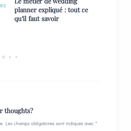
Le métier de wedding
EVÉNE
RES
planner expliqué : tout ce
Quelque
qu’il faut savoir
plans) 
invités
ur thoughts?
e.
Les champs obligatoires sont indiqués avec
*