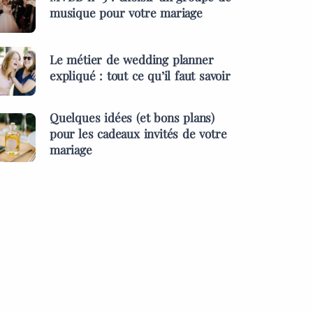
musique pour votre mariage
Le métier de wedding planner
expliqué : tout ce qu’il faut savoir
Quelques idées (et bons plans)
pour les cadeaux invités de votre
mariage
ES &
PRESTATAIRES
MENTS
s idées (et bons
MARIAGES & EVÉNEMENTS
pour les cadeaux
L’inauguration des l
 de votre mariage