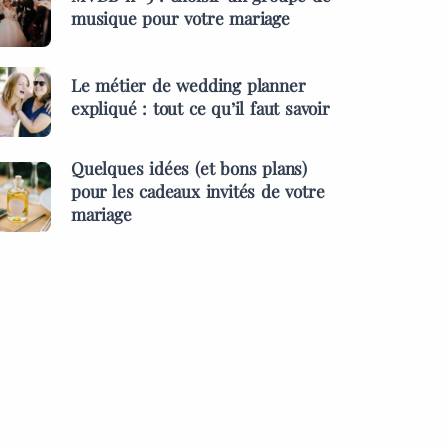
musique pour votre mariage
Le métier de wedding planner
expliqué : tout ce qu’il faut savoir
Quelques idées (et bons plans)
pour les cadeaux invités de votre
mariage
ES &
PRESTATAIRES
MENTS
s idées (et bons
MARIAGES & EVÉNEMENTS
pour les cadeaux
L’inauguration des l
 de votre mariage