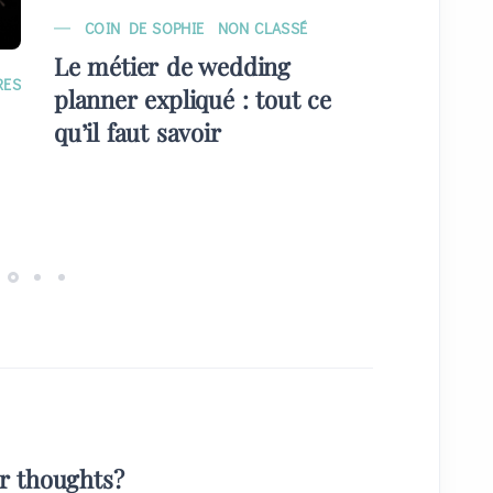
COIN DE SOPHIE
NON CLASSÉ
MARIAG
Le métier de wedding
EVÉNE
RES
planner expliqué : tout ce
Quelque
qu’il faut savoir
plans) 
invités
ur thoughts?