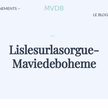
NEMENTS
LE BLO
Lislesurlasorgue-
Maviedeboheme