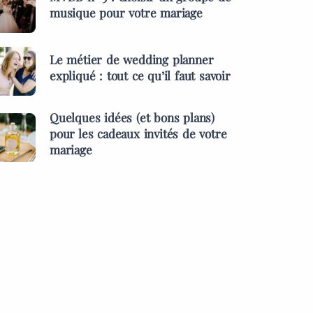
musique pour votre mariage
Le métier de wedding planner
expliqué : tout ce qu’il faut savoir
Quelques idées (et bons plans)
pour les cadeaux invités de votre
mariage
ES &
PRESTATAIRES
MENTS
s idées (et bons
MARIAGES & EVÉNEMENTS
pour les cadeaux
L’inauguration des l
 de votre mariage