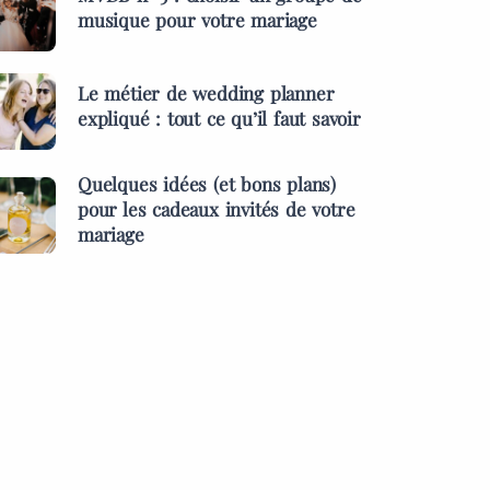
musique pour votre mariage
Le métier de wedding planner
expliqué : tout ce qu’il faut savoir
Quelques idées (et bons plans)
pour les cadeaux invités de votre
mariage
ES &
PRESTATAIRES
MENTS
s idées (et bons
MARIAGES & EVÉNEMENTS
pour les cadeaux
L’inauguration des l
 de votre mariage
d’une start-up à Pari