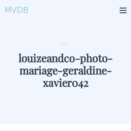
louizeandco-photo-
mariage-geraldine-
xavier042