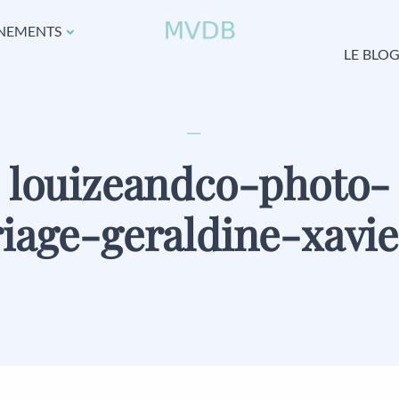
NEMENTS
LE BLO
louizeandco-photo-
iage-geraldine-xavie