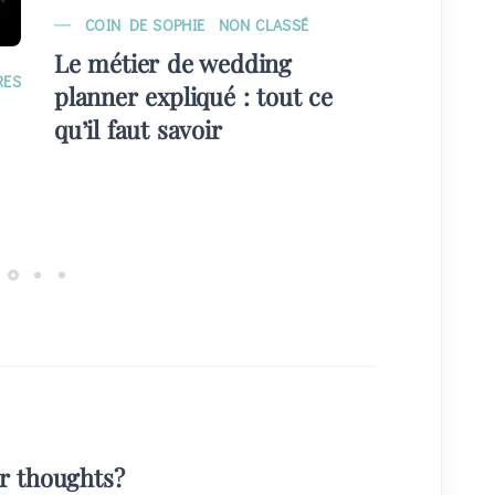
COIN DE SOPHIE
NON CLASSÉ
MARIAG
Le métier de wedding
EVÉNE
RES
planner expliqué : tout ce
Quelque
qu’il faut savoir
plans) 
invités
ur thoughts?