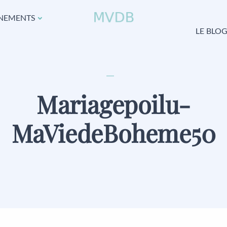
NEMENTS
LE BLO
Mariagepoilu-
MaViedeBoheme50