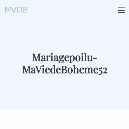
Mariagepoilu-
MaViedeBoheme52