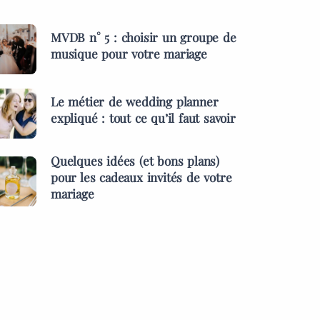
MVDB n° 5 : choisir un groupe de
musique pour votre mariage
Le métier de wedding planner
expliqué : tout ce qu’il faut savoir
Quelques idées (et bons plans)
pour les cadeaux invités de votre
mariage
ES &
PRESTATAIRES
MENTS
s idées (et bons
MARIAGES & EVÉNEMENTS
pour les cadeaux
L’inauguration des l
 de votre mariage