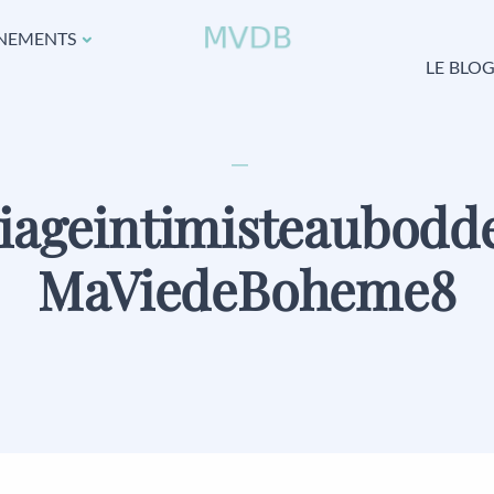
NEMENTS
LE BLO
iageintimisteaubodde
MaViedeBoheme8