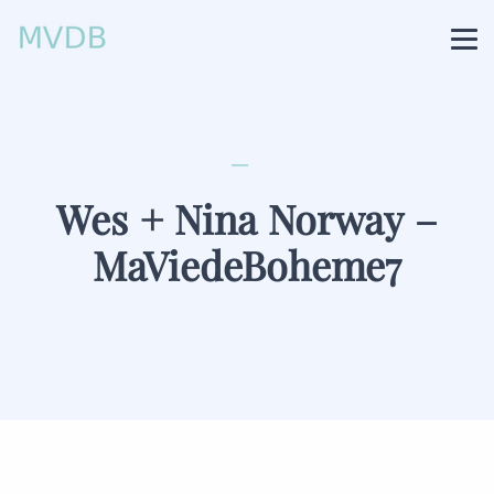
Wes + Nina Norway –
MaViedeBoheme7