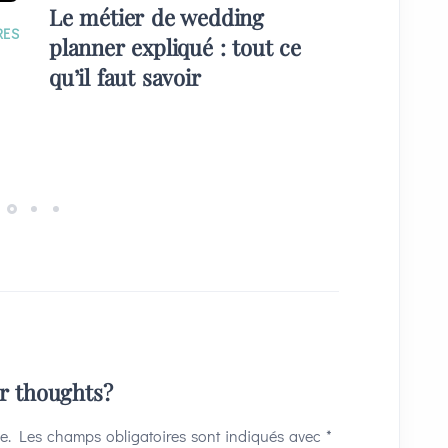
Le métier de wedding
EVÉNE
RES
planner expliqué : tout ce
Quelque
qu’il faut savoir
plans) 
invités
ur thoughts?
e.
Les champs obligatoires sont indiqués avec
*