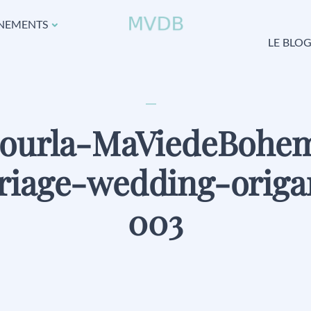
NEMENTS
LE BLO
Jourla-MaViedeBohe
riage-wedding-origa
003