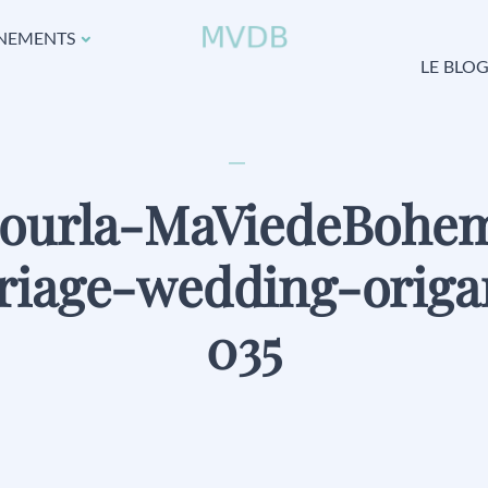
NEMENTS
LE BLO
Jourla-MaViedeBohe
riage-wedding-origa
035