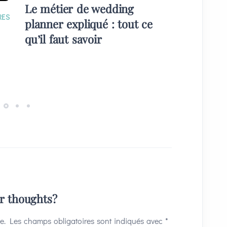
Le métier de wedding
EVÉNE
RES
planner expliqué : tout ce
Quelque
qu’il faut savoir
plans) 
invités
ur thoughts?
e.
Les champs obligatoires sont indiqués avec
*